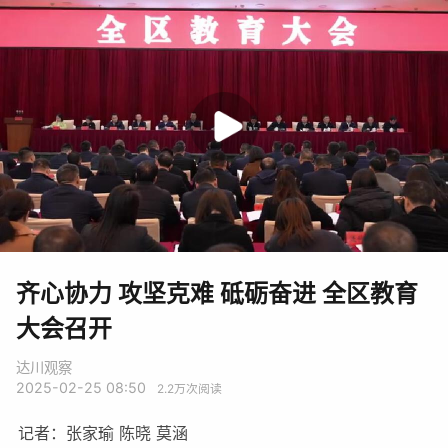
齐心协力 攻坚克难 砥砺奋进 全区教育
大会召开
达川观察
2025-02-25 08:50
2.2万
次阅读
记者：张家瑜 陈晓 莫涵