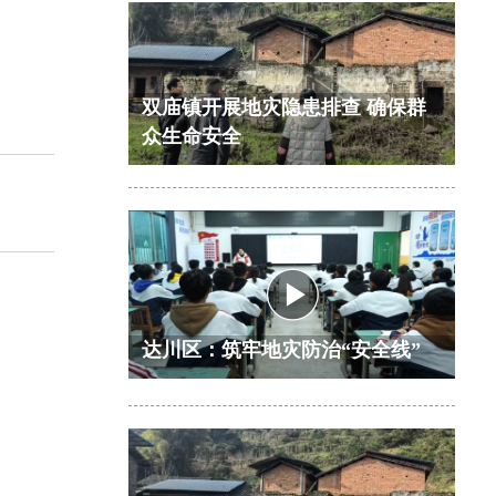
双庙镇开展地灾隐患排查 确保群
众生命安全
达川区：筑牢地灾防治“安全线”