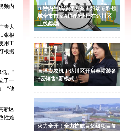
视频内
10秒内生成诊疗方案！妇幼专科领
域全市首家AI智能诊疗在达川区
上线🤗🤗
广告大
…张根
使用工
可根据
直播卖农机！达川区开启春耕装备
低。”
“云销售”新模式
立了一
。”他
高新区
致性难
火力全开！全力护航百亿级项目复