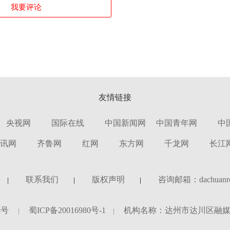
我要评论
友情链接
央视网
国际在线
中国新闻网
中国青年网
中
讯网
齐鲁网
红网
东方网
千龙网
长江
联系我们
版权声明
咨询邮箱：dachuanro
4号
蜀ICP备20016980号-1
机构名称：达州市达川区融