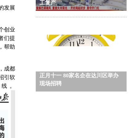
工复产
的发展
个创业
者们提
，帮助
，成都
正月十一 80家名企在达川区举办
招引软
现场招聘
线。