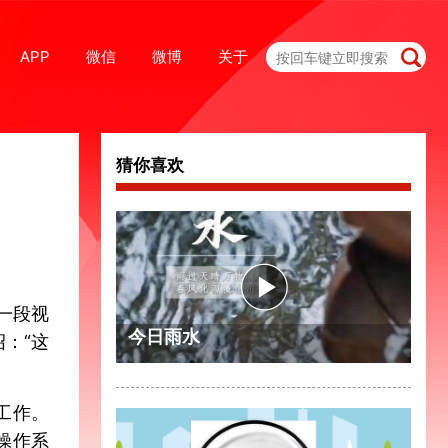
APP
微信
微博
关于
猜你喜欢
一段视
今日雨水
：“这
工作。
操作系