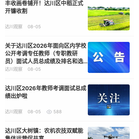
丰收画卷铺开！达川区中稻正式
开镰收割
达川观察
08-05
关于达川区2026年面向区内学校
公开考调专任教师（专职教研
员）面试人员总成绩及排名和选
岗事项的公告
达川观察
08-05
达川区2026年教师考调面试总成
绩出炉啦
达川观察
08-05
588
达川区大树镇：农机农技双赋能
集体运营促共富