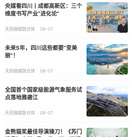
央媒看四川丨成都高新区：三个
维度书写产业“进化论”
天府融媒联合体
08-07
未来5年，四川这些都要“变美
丽”！
天府融媒联合体
08-07
全国首个国家级能源气象服务试
点落地雅砻江
天府融媒联合体
08-07
金熊猫奖最佳导演操刀！《苏门