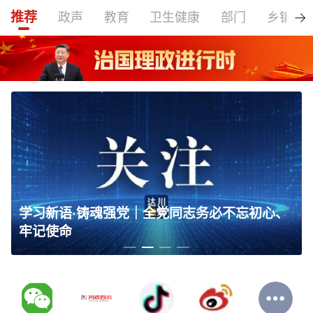
推荐
政声
教育
卫生健康
部门
乡镇
习近平总书记关切事｜实业报国志 接力谱新篇