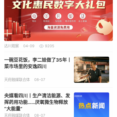
达川观察
04-09
9205
一碗豆花饭，李二娃做了35年丨
菜市场里的安逸四川
天府融媒联合体
08-07
央媒看四川丨生产清洁能源、发
挥药用功能……厌氧微生物释放
“大能量”
天府融媒联合体
08-07