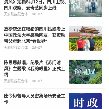
清风》定档8月12日，四川卫视、
四川观察、爱奇艺同步上线
天府融媒联合体
08-07
放榜夜还在喂猪的四川姑娘考上
中国政法大学感动网友，获资助
带父母赴北京“看世界”
天府融媒联合体
08-07
陈思思献唱，纪录片《苏门清
风》主题歌《我的眼里》正式上
线
天府融媒联合体
08-07
唐令彬督导人员密集场所安全工
作