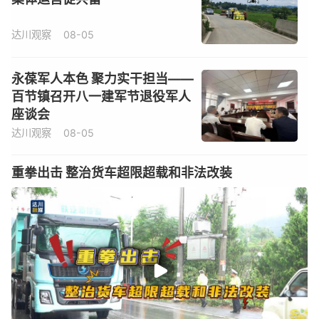
达川观察
08-05
永葆军人本色 聚力实干担当——
百节镇召开八一建军节退役军人
座谈会
达川观察
08-05
重拳出击 整治货车超限超载和非法改装