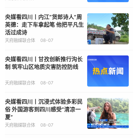
央媒看四川丨内江“货郎诗人”周
英德：走下车拿起笔 他把平凡生
活过成诗
天府融媒联合体
08-07
央媒看四川丨甘孜创新推行沟长
制 筑牢山区地质灾害防控防线
天府融媒联合体
08-07
央媒看四川丨沉浸式体验多彩民
俗 外国游客到四川感受“清凉一
夏”
天府融媒联合体
08-07