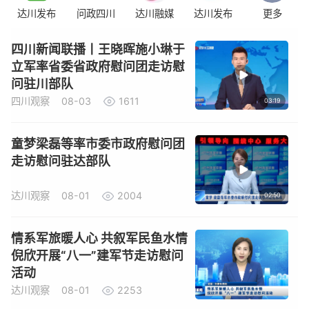
达川发布
问政四川
达川融媒
达川发布
更多
四川新闻联播丨王晓晖施小琳于
立军率省委省政府慰问团走访慰
问驻川部队
四川观察
08-03
1611
03:19
童梦梁磊等率市委市政府慰问团
走访慰问驻达部队
达川观察
08-01
2004
02:50
情系军旅暖人心 共叙军民鱼水情
倪欣开展“八一”建军节走访慰问
活动
达川观察
08-01
2253