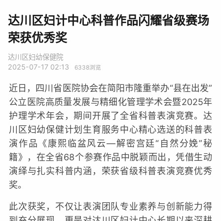
达川区妇计中心科普作品闪耀省级赛场
荣获优秀奖
达川区妇幼保健院
2025-07-17 02:13
6338
浏览
近日，四川省医院协会在简阳市隆重举办“县在出发”
公立医院高质量发展与精细化管理学术会暨2025年
护理学术年会，期间开展了全省科普表演竞赛。达
川区妇幼保健计划生育服务中心精心选送的科普表
演作品《康熙临盆风云—解密宫廷“自然分娩”秘
籍》，在全省68个参赛作品中脱颖而出，凭借生动
演绎与扎实科普内涵，荣获省级科普表演竞赛优秀
奖。
此次获奖，不仅让表演团队专业素养与创新能力得
到充分展现，更是对达川区妇计中心长期以来深耕