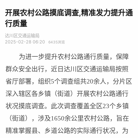
开展农村公路摸底调查,精准发力提升通
行质量
达川区交通运输局
2025-02-28 06:20
6435
浏览
为进一步提升农村公路通行质量，保障
群众安全出行，近日达川区交通运输局按照
省厅部署，组织
5
个调查组共
20
余人，分片区
深入辖区各乡镇
（
街道
）
开展农村公路通行
状况摸底调查。此次调查覆盖全区
2
3
个乡镇
（
街道
）
，涉及
1650
余公里农村公路，旨在
精准掌握县、乡道公路的实际通行状况，为