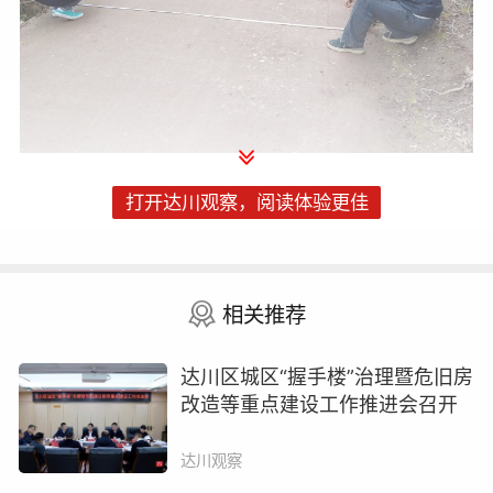
(开展路况采集)
打开达川观察，阅读体验更佳
目前，区交通运输局正在对四条场镇公
路进行改造，总长度达6.58公里。具体包括
相关推荐
双庙镇（双庙派出所-魏家湾段）、草兴社区
（石竹村-白庙子段）、景市镇（钟灵村4组-
达川区城区“握手楼”治理暨危旧房
改造等重点建设工作推进会召开
粮站三叉路口段）、景市镇（黑竹坝-红岩洞
村委会段）。改造完成后，这些区域的交通
达川观察