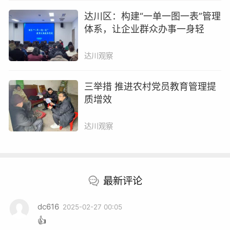
区委书记倪欣强调
达川区：构建“一单一图一表”管理
体系，让企业群众办事一身轻
全区上下要顺应财税金融改革新要求
进一步发挥
达川观察
财税“造血”
金融“活血”
的关键作用
三举措 推进农村党员教育管理提
为加快建设
质增效
“老家达县·宜美达川”
达川观察
提供坚实财税金融保障
区委副书记、区长唐令彬 主持会议
最新评论
区人大常委会主任叶祥金 区政协主席吴胜鸿
dc616
2025-02-27 00:05
出席会议
👍