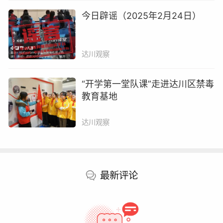
社会、网络、政府、司法”六大保护体系相融相
今日辟谣（2025年2月24日）
通、相互配合、相互促进，为守护未成年人安全
健康成长构筑起了一道更安全、更全面的“防火
墙”。
达川观察
作者：李榛
“开学第一堂队课”走进达川区禁毒
教育基地
作者单位：达川区管村镇
达川观察
编辑 : 李波
责编 : 胡竟之 审核 : 张家杭
最新评论
更多内容请打开达川观察, 或
点击链接
赞
好文章，需要你的鼓励