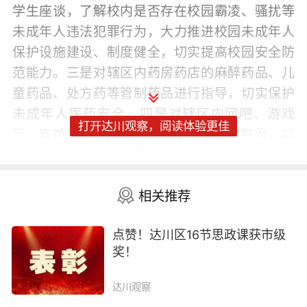
学生座谈，了解校内是否存在校园霸凌、骚扰等
未成年人违法犯罪行为，大力推进校园未成年人
保护设施建设、制度健全，切实提高校园安全防
范能力。三是对辖区内药房药店的麻醉药品、儿
童药品、处方药等管制药品进行指导，切实保护
未成年人医药安全。四是对辖区内网吧、游戏
打开达川观察，阅读体验更佳
厅、宾馆、歌舞厅等重点场所进行排查整治，以
及辖区内所有售卖图书、玩具、文具等场所进行
排查，进一步规范市场经营秩序。五是由管村镇
相关推荐
交管办牵头联合派出所、交警二大队铁山中队、
场管办对学校上学、放学进行护学活动。
点赞！达川区16节思政课获市级
奖！
达川区管村镇始终坚持“党的领导、以人为本；依
法保障、优先保护；预防为主、标本兼治；多管
达川观察
齐下、联动发力”工作原则，推动“家庭、学校、