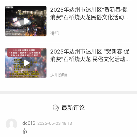
2025年达州市达川区“贺新春·促
消费”石桥烧火龙民俗文化活动启
动
待旭
2025年达州市达川区 “贺新春·促
消费”石桥烧火龙 民俗文化活动交
通出行提示
达川观察
火龙节期间，石桥镇各大餐馆、小吃摊前人头攒动，生意
异常火爆。当地美食“石桥米酒鱼”“幺妹牛肉”、特产“石桥
最新评论
麻花”“石桥土爽面”备受游客青睐。不少商家表示，节日期
间的营业额比平时翻了好几番。
dc616
2025-05-03 18:13
👍